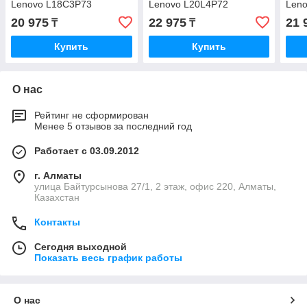
Lenovo L18C3P73
Lenovo L20L4P72
Len
20 975
22 975
21 
₸
₸
Купить
Купить
О нас
Рейтинг не сформирован
Менее 5 отзывов за последний год
Работает с 03.09.2012
г. Алматы
улица Байтурсынова 27/1, 2 этаж, офис 220, Алматы,
Казахстан
Контакты
Сегодня выходной
Показать весь график работы
О нас