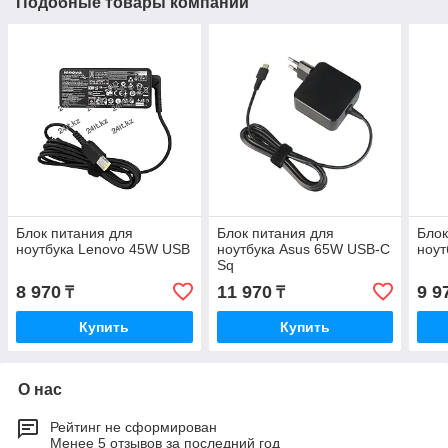
Подобные товары компании
Блок питания для
Блок питания для
Блок
ноутбука Lenovo 45W USB
ноутбука Asus 65W USB-C
ноут
Sq
8 970
11 970
9 9
₸
₸
Купить
Купить
О нас
Рейтинг не сформирован
Менее 5 отзывов за последний год