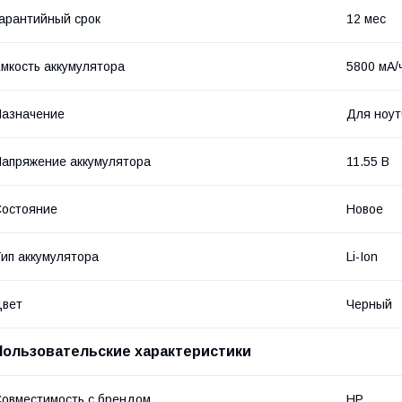
арантийный срок
12 мес
мкость аккумулятора
5800 мА/
азначение
Для ноут
апряжение аккумулятора
11.55 В
остояние
Новое
ип аккумулятора
Li-Ion
Цвет
Черный
Пользовательские характеристики
овместимость с брендом
HP