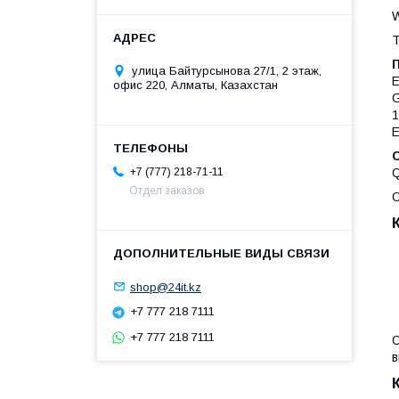
W
Т
улица Байтурсынова 27/1, 2 этаж,
E
офис 220, Алматы, Казахстан
G
1
E
Q
+7 (777) 218-71-11
Отдел заказов
О
shop@24it.kz
+7 777 218 7111
+7 777 218 7111
О
в