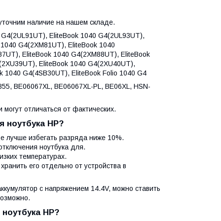
уточним наличие на нашем складе.
0 G4(2UL91UT), EliteBook 1040 G4(2UL93UT),
k 1040 G4(2XM81UT), EliteBook 1040
7UT), EliteBook 1040 G4(2XM88UT), EliteBook
(2XU39UT), EliteBook 1040 G4(2XU40UT),
k 1040 G4(4SB30UT), EliteBook Folio 1040 G4
855, BE06067XL, BE06067XL-PL, BE06XL, HSN-
 могут отличаться от фактических.
я ноутбука HP?
ще лучше избегать разряда ниже 10%.
отключения ноутбука для.
изких температурах.
 хранить его отдельно от устройства в
ккумулятор с напряжением 14.4V, можно ставить
возможно.
 ноутбука HP?