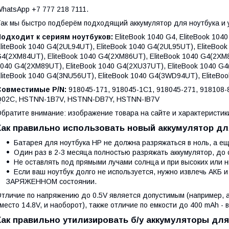
hatsApp +7 777 218 7111.
ак мы быстро подберём подходящий аккумулятор для ноутбука и 
Подходит к сериям ноутбуков:
EliteBook 1040 G4, EliteBook 104
liteBook 1040 G4(2UL94UT), EliteBook 1040 G4(2UL95UT), EliteBoo
4(2XM84UT), EliteBook 1040 G4(2XM86UT), EliteBook 1040 G4(2XM8
040 G4(2XM89UT), EliteBook 1040 G4(2XU37UT), EliteBook 1040 G4
liteBook 1040 G4(3NU56UT), EliteBook 1040 G4(3WD94UT), EliteBoo
Совместимые P/N:
918045-171, 918045-1C1, 918045-271, 918108-
02C, HSTNN-1B7V, HSTNN-DB7Y, HSTNN-IB7V
братите внимание: изображение товара на сайте и характеристики
Как правильно использовать новый аккумулятор дл
Батарея для ноутбука HP не должна разряжаться в ноль, а е
Один раз в 2-3 месяца полностью разряжать аккумулятор, до 
Не оставлять под прямыми лучами солнца и при высоких или н
Если ваш ноутбук долго не используется, нужно извлечь АКБ и
ЗАРЯЖЕННОМ состоянии.
тличие по напряжению до 0.5V является допустимым (например, а
место 14.8V, и наоборот), также отличие по емкости до 400 mAh - 
Как правильно утилизировать б/у аккумуляторы для