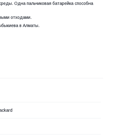
реды. Одна пальчиковая батарейка способна
овыми отходами.
ыбыкиева в Алматы.
ackard