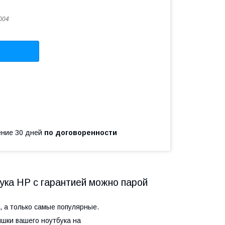
004
чение 30 дней
по договоренности
бука HP с гарантией можно парой
, а только самые популярные.
шки вашего ноутбука на