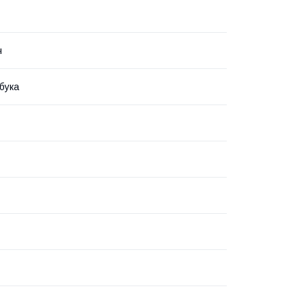
ч
бука