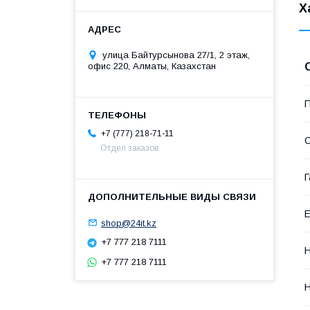
Х
улица Байтурсынова 27/1, 2 этаж,
офис 220, Алматы, Казахстан
П
+7 (777) 218-71-11
С
Отдел заказов
Г
Е
shop@24it.kz
+7 777 218 7111
Н
+7 777 218 7111
Н