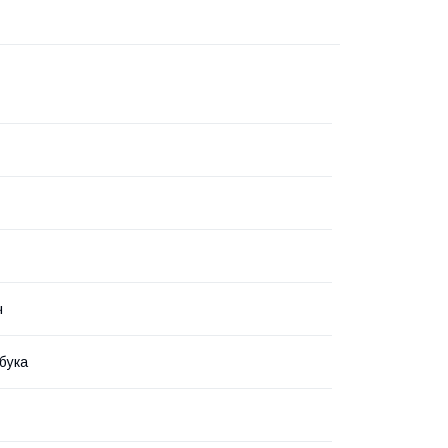
ч
бука