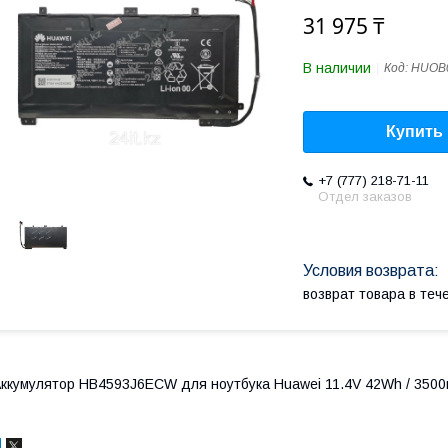
31 975 ₸
В наличии
Код:
HUOB
Купить
+7 (777) 218-71-11
Отдел заказов
возврат товара в те
ккумулятор HB4593J6ECW для ноутбука Huawei 11.4V 42Wh / 350