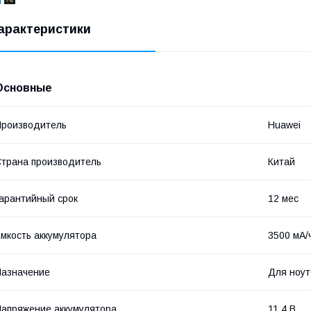
арактеристики
Основные
роизводитель
Huawei
трана производитель
Китай
арантийный срок
12 мес
мкость аккумулятора
3500 мА/
азначение
Для ноут
апряжение аккумулятора
11.4 В