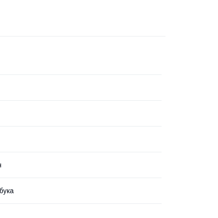
ч
бука