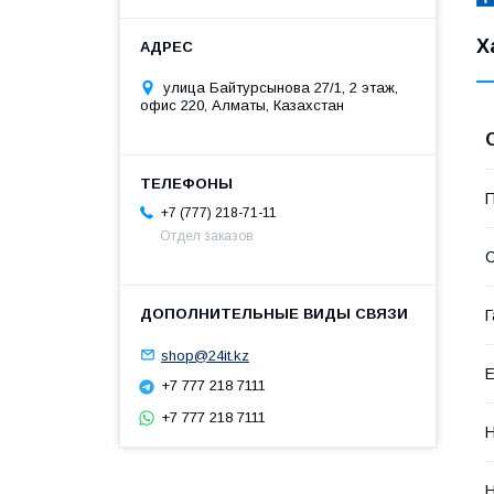
Х
улица Байтурсынова 27/1, 2 этаж,
офис 220, Алматы, Казахстан
П
+7 (777) 218-71-11
Отдел заказов
С
Г
shop@24it.kz
Е
+7 777 218 7111
+7 777 218 7111
Н
Н