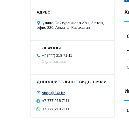
Х
улица Байтурсынова 27/1, 2 этаж,
офис 220, Алматы, Казахстан
П
+7 (777) 218-71-11
Отдел заказов
С
И
shop@24it.kz
+7 777 218 7111
+7 777 218 7111