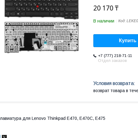
20 170 ₸
В наличии
Код:
LEKE
Купить
+7 (777) 218-71-11
Отдел заказов
возврат товара в те
лавиатура для Lenovo Thinkpad E470, E470C, E475