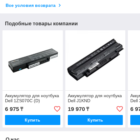
Все условия возврата
Подобные товары компании
Аккумулятор для ноутбука
Аккумулятор для ноутбука
Акку
Dell 1ZS070C (D)
Dell J1KND
Dell
6 975
19 970
6 9
₸
₸
Купить
Купить
О нас