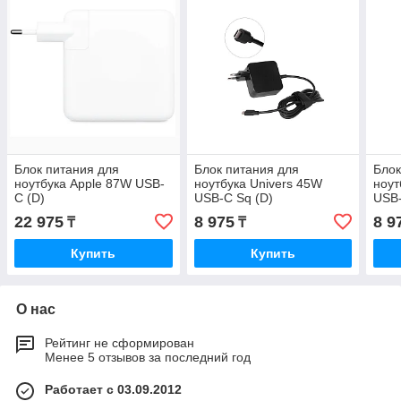
Блок питания для
Блок питания для
Блок
ноутбука Apple 87W USB-
ноутбука Univers 45W
ноут
C (D)
USB-C Sq (D)
USB-
22 975
8 975
8 9
₸
₸
Купить
Купить
О нас
Рейтинг не сформирован
Менее 5 отзывов за последний год
Работает с 03.09.2012