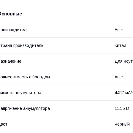
Основные
роизводитель
Acer
трана производитель
Китай
азначение
Для ноут
овместимость с брендом
Acer
мкость аккумулятора
4457 мА/
апряжение аккумулятора
11.55 В
Цвет
Черный