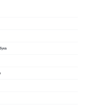
бука
ч