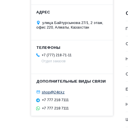
улица Байтурсынова 27/1, 2 этаж,
офис 220, Алматы, Казахстан
П
С
+7 (777) 218-71-11
Н
Отдел заказов
С
Е
shop@24it.kz
+7 777 218 7111
Н
+7 777 218 7111