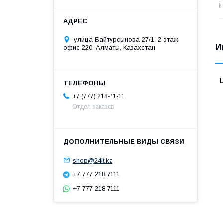
Н
улица Байтурсынова 27/1, 2 этаж,
И
офис 220, Алматы, Казахстан
+7 (777) 218-71-11
Отдел заказов
shop@24it.kz
+7 777 218 7111
+7 777 218 7111