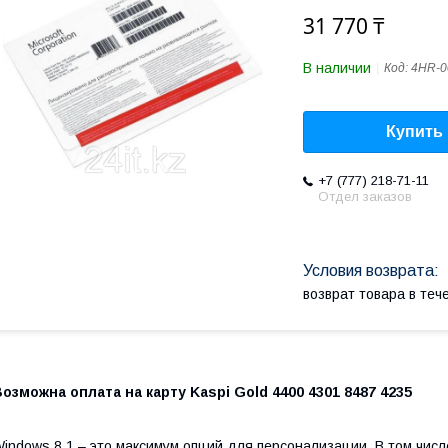
31 770 ₸
В наличии
Код:
4HR-0
Купить
+7 (777) 218-71-11
Отдел заказов
возврат товара в те
озможна оплата на карту Kaspi Gold 4400 4301 8487 4235
indows 8.1 – это максимум опций для персонализации. В том числ