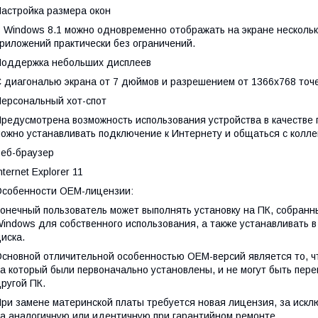
астройка размера окон
 Windows 8.1 можно одновременно отображать на экране несколь
риложений практически без ограничений.
оддержка небольших дисплеев
 диагональю экрана от 7 дюймов и разрешением от 1366х768 точе
ерсональный хот-спот
редусмотрена возможность использования устройства в качестве 
ожно устанавливать подключение к Интернету и общаться с колле
еб-браузер
nternet Explorer 11
собенности OEM-лицензии:
онечный пользователь может выполнять установку на ПК, собран
indows для собственного использования, а также устанавливать 
иска.
сновной отличительной особенностью OEM-версий является то, чт
а который были первоначально установлены, и не могут быть пе
ругой ПК.
ри замене материнской платы требуется новая лицензия, за иск
а аналогичную или идентичную при гарантийном ремонте.