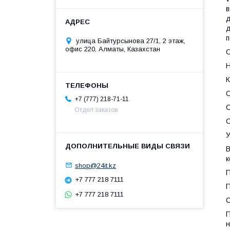
в
д
д
п
улица Байтурсынова 27/1, 2 этаж,
офис 220, Алматы, Казахстан
О
Н
К
О
+7 (777) 218-71-11
С
Отдел заказов
О
У
В
к
shop@24it.kz
П
+7 777 218 7111
П
+7 777 218 7111
С
П
н