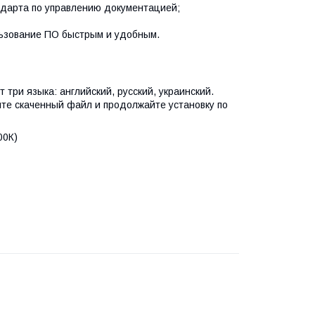
андарта по управлению документацией;
льзование ПО быстрым и удобным.
ри языка: английский, русский, украинский.
йте скаченный файл и продолжайте установку по
00К)