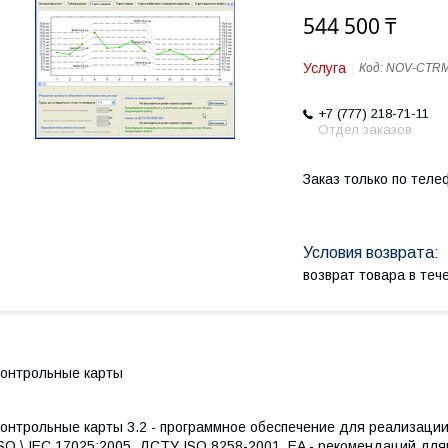
544 500 ₸
Услуга
Код:
NOV-CTRM
+7 (777) 218-71-11
Отдел заказов
Заказ только по теле
возврат товара в те
онтрольные карты
онтрольные карты 3.2 - программное обеспечение для реализации 
SO \ IEC 17025:2005, ДСТУ ISO 8258-2001, EA - рекомендаций дл