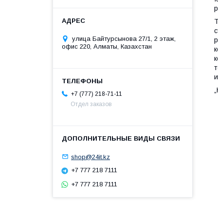
р
Т
с
улица Байтурсынова 27/1, 2 этаж,
р
офис 220, Алматы, Казахстан
к
к
т
и
„
+7 (777) 218-71-11
Отдел заказов
shop@24it.kz
+7 777 218 7111
+7 777 218 7111