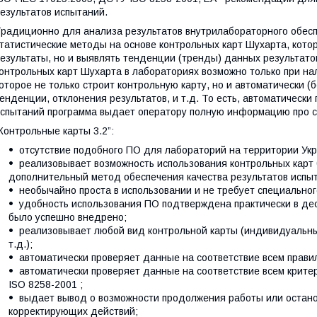
езультатов испытаний.
радиционно для анализа результатов внутрилабораторного обесп
татистические методы на основе контрольных карт Шухарта, кото
езультаты, но и выявлять тенденции (тренды) данных результат
онтрольных карт Шухарта в лабораториях возможно только при на
оторое не только строит контрольную карту, но и автоматически (
енденции, отклонения результатов, и т.д. То есть, автоматически
спытаний программа выдает оператору полную информацию про с
Контрольные карты 3.2”:
отсутствие подобного ПО для лабораторий на территории Ук
реализовывает возможность использования контрольных карт
дополнительный метод обеспечения качества результатов испы
необычайно проста в использовании и не требует специальног
удобность использования ПО подтверждена практически в дес
было успешно внедрено;
реализовывает любой вид контрольной карты (индивидуальных
т.д.);
автоматически проверяет данные на соответствие всем прави
автоматически проверяет данные на соответствие всем крите
ISO 8258-2001 ;
выдает вывод о возможности продолжения работы или остан
корректирующих действий;