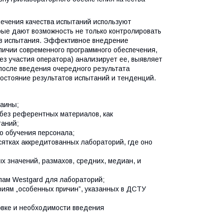
ечения качества испытаний используют
рые дают возможность не только контролировать
ов испытания. Эффективное внедрение
личии современного программного обеспечения,
без участия оператора) анализирует ее, выявляет
 после введения очередного результата
остояние результатов испытаний и тенденций.
раины;
 без референтных материалов, как
таний;
о обучения персонала;
ятках аккредитованных лабораторий, где оно
 значений, размахов, средних, медиан, и
лам Westgard для лабораторий;
риям „особенных причин”, указанных в ДСТУ
овке и необходимости введения