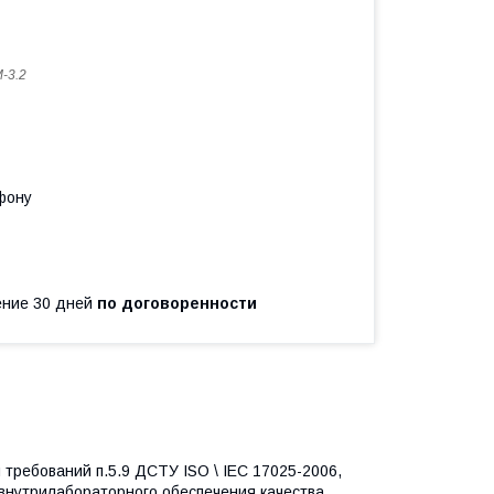
-3.2
фону
чение 30 дней
по договоренности
требований п.5.9 ДСТУ ISO \ IEC 17025-2006,
явнутрилабораторного обеспечения качества