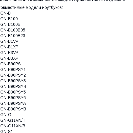
овместимые модели ноутбуков:
VGN-B
VGN-B100
VGN-B100B
VGN-B100B05
VGN-B100B23
VGN-B1VP
VGN-B1XP
VGN-B3VP
VGN-B3XP
VGN-B90PS
VGN-B90PSY1
VGN-B90PSY2
VGN-B90PSY3
VGN-B90PSY4
VGN-B90PSY5
VGN-B90PSY6
VGN-B90PSYA
VGN-B90PSYB
VGN-G
VGN-G11VN/T
VGN-G11XN/B
VGN-S1