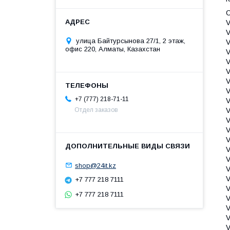
С
улица Байтурсынова 27/1, 2 этаж,
офис 220, Алматы, Казахстан
+7 (777) 218-71-11
Отдел заказов
shop@24it.kz
+7 777 218 7111
+7 777 218 7111