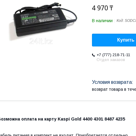
4 970 ₸
В наличии
Код:
SODC
Купить
+7 (777) 218-71-11
Отдел заказов
возврат товара в те
озможна оплата на карту Kaspi Gold 4400 4301 8487 4235
абель питания в комплект не входит. Приобретается отдельно