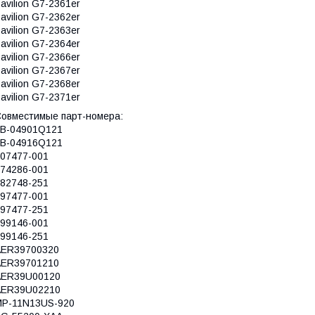
avilion G7-2361er
avilion G7-2362er
avilion G7-2363er
avilion G7-2364er
avilion G7-2366er
avilion G7-2367er
avilion G7-2368er
avilion G7-2371er
овместимые парт-номера:
2B-04901Q121
2B-04916Q121
07477-001
74286-001
82748-251
97477-001
97477-251
99146-001
99146-251
AER39700320
AER39701210
AER39U00120
AER39U02210
MP-11N13US-920