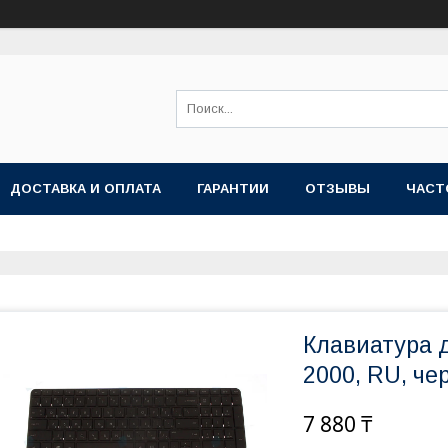
ДОСТАВКА И ОПЛАТА
ГАРАНТИИ
ОТЗЫВЫ
ЧАСТ
Клавиатура д
2000, RU, че
7 880 ₸