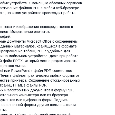
юбых устройств. C помощью облачных сервисов
слеживание файлов PDF в любом веб-браузере.
го, на каком устройстве происходит работа.
в текст и изображения непосредственно в
нием. Исправление опечаток,
рафий.
е документы Microsoft Office с сохранением
зданных материалов, хранящихся в формате
. Превращение таблиц PDF в удобные для
ли на мобильном устройстве, даже при работе
й файл PPTX, который можно редактировать
о щелчков мыши.
l или PowerPoint в файл PDF, совместное
 Печать файлов практических любых форматов
честве принтера. Сохранение отсканированных
страниц HTML в файлы PDF.
х и электронных документов в форму PDF.
астольного компьютера или из браузера.
окументов или цифровых форм. Подпись
а заполненной формы другим пользователям
нты.
ментов, таблиц, сообщений электронной