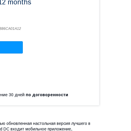
 12 months
886CA01A12
чение 30 дней
по договоренности
тью обновленная настольная версия лучшего в
rd DC входит мобильное приложение,