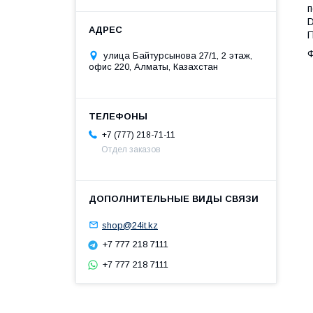
п
D
П
Ф
улица Байтурсынова 27/1, 2 этаж,
офис 220, Алматы, Казахстан
+7 (777) 218-71-11
Отдел заказов
shop@24it.kz
+7 777 218 7111
+7 777 218 7111