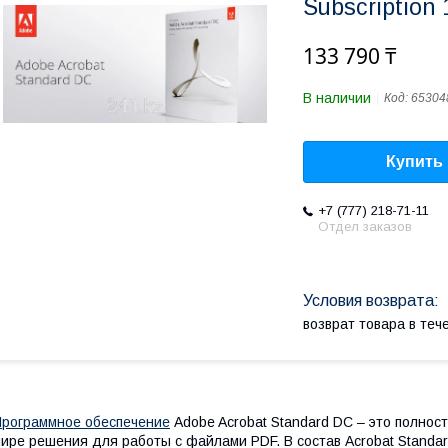
Subscription
133 790 ₸
В наличии
Код:
65304
Купить
+7 (777) 218-71-11
Отдел заказов
возврат товара в те
рограммное обеспечение
Adobe Acrobat Standard DC – это полнос
ире решения для работы с файлами PDF. В состав Acrobat Standa