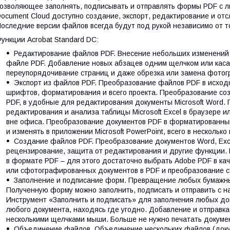
озволяющее заполнять, подписывать и отправлять формы PDF с л
ocument Cloud доступно создание, экспорт, редактирование и от
оследние версии файлов всегда будут под рукой независимо от то
ункции Acrobat Standard DC:
Редактирование файлов PDF. Внесение небольших изменений 
файле PDF. Добавление новых абзацев одним щелчком или каса
переупорядочивание страниц и даже обрезка или замена фотог
Экспорт из файлов PDF. Преобразование файлов PDF в исходны
шрифтов, форматирования и всего проекта. Преобразование со
PDF, в удобные для редактирования документы Microsoft Word
редактирования и анализа таблицы Microsoft Excel в браузере и
вне офиса. Преобразование документов PDF в форматированны
и изменять в приложении Microsoft PowerPoint, всего в нескольк
Создание файлов PDF. Преобразование документов Word, Exce
рецензирование, защита от редактирования и другие функции.
в формате PDF – для этого достаточно выбрать Adobe PDF в ка
или сфотографированных документов в PDF и преобразование 
Заполнение и подписание форм. Превращение любых бумажны
Полученную форму можно заполнить, подписать и отправить с н
Инструмент «Заполнить и подписать» для заполнения любых д
любого документа, находясь где угодно. Добавление и отправк
несколькими щелчками мыши. Больше не нужно печатать докуме
Объединение файлов. Объединение нескольких файлов (доку