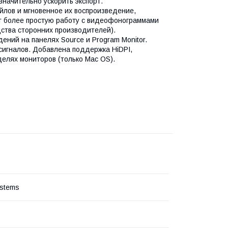
значительно ускорить экспорт.
лов и мгновенное их воспроизведение,
ет более простую работу с видеофонограммами
ства сторонних производителей).
ний на панелях Source и Program Monitor.
игналов. Добавлена поддержка HiDPI,
елях мониторов (только Mac OS).
stems