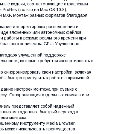
ьные кодеки, соответствующие отраслевым
ProRes (только на Mac OS 10.8),
й MXF. Монтаж разных форматов благодаря
вание и корректировка расположения и
 виде вложенных или автономных файлов.
ти работы в режиме реального времени при
 большего количества GPU. Улучшенная
благодаря улучшенной поддержке
льности, которые требуется экспортировать в
о синхронизировать свои настройки, включая
тобы быстро приступить к работе в привычной
дание настроек монтажа при съемке с
ессу. Синхронизация отдельных снимков или
 панель представляет собой надежный
занных метаданных, быстрый переход к
ремя монтажа.
чшенному инструменту Media Browser.
ерь может использовать преимущества