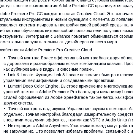
оступ к новым возможностям Adobe Prelude CC организуется сразу
dobe Premiere Pro CC входит в состав Creative Cloud. Это означае
ктуальным инструментам и новым функциям с момента их появлен
озволяет систематизировать настройки своей рабочей среды на н
иблиотеке обучающих видеопособий пользователи получают возмо
нструменты. Интеграция с Behance помогает обмениваться своими
оментально получать отзывы от дизайнеров со всего мира.
собенности Adobe Premiere Pro Creative Cloud:
Точный монтаж. Более эффективный монтаж благодаря обнов
с дорожками и разнообразным новым комбинациям клавиш. Прос
как дублированные кадры и сквозные правки.
Link & Locate. Функция Link & Locate позволяет быстро отсле
управления медиафайлами и создаваемыми проектами.
Lumetri Deep Color Engine. Быстрое применение многофункц
уровней цветов в Adobe Premiere Pro благодаря механизму Lumet
стилей оформления из Adobe SpeedGrade так же легко, как эфф
других систем.
Точный контроль над звуком. Управление звуком с помощью Aud
отдельно. Точная настройка благодаря измерительному средству
внешними модулями эффектов, такими как VST3 и Audio Units (т
Интеграция с Adobe Anywhere. Участники команд могут работ
не загружая их. Это позволяет избегать проблемы, связанной с