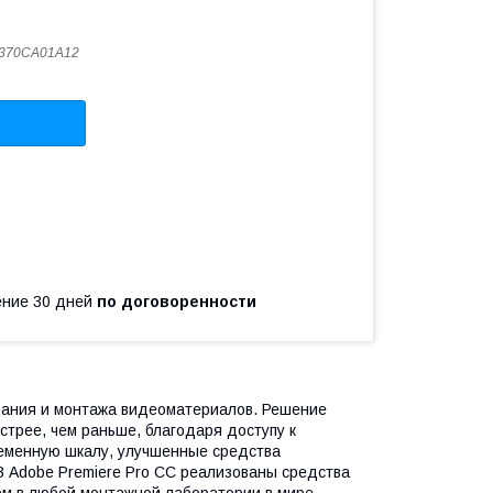
370CA01A12
чение 30 дней
по договоренности
оздания и монтажа видеоматериалов. Решение
стрее, чем раньше, благодаря доступу к
еменную шкалу, улучшенные средства
 Adobe Premiere Pro CC реализованы средства
м в любой монтажной лаборатории в мире.