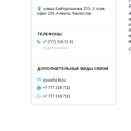
Д
улица Байтурсынова 27/1, 2 этаж,
офис 220, Алматы, Казахстан
A
а
п
б
и
м
+7 (777) 218-71-11
Отдел заказов
О
shop@24it.kz
+7 777 218 7111
+7 777 218 7111