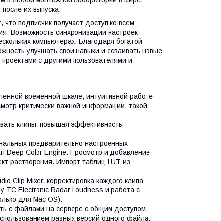
 после их выпуска.
т, что подписчик получает доступ ко всем
ия. Возможность синхронизации настроек
ескольких компьютерах. Благодаря богатой
жность улучшать свои навыки и осваивать новые
 проектами с другими пользователями и
ленной временной шкале, интуитивной работе
мотр критически важной информации, такой
живать клипы, повышая эффективность
иональных предварительно настроенных
ri Deep Color Engine. Просмотр и добавление
ект растворения. Импорт таблиц LUT из
io Clip Mixer, корректировка каждого клипа
 TC Electronic Radar Loudness и работа с
олько для Mac OS).
ать с файлами на сервере с общим доступом,
 использованием разных версий одного файла.