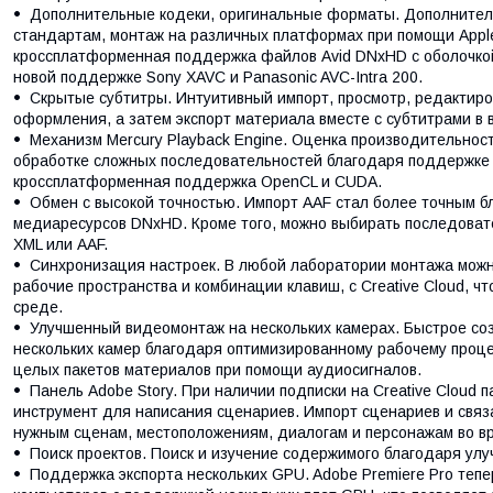
Дополнительные кодеки, оригинальные форматы. Дополнител
стандартам, монтаж на различных платформах при помощи Apple 
кроссплатформенная поддержка файлов Avid DNxHD с оболочко
новой поддержке Sony XAVC и Panasonic AVC-Intra 200.
Скрытые субтитры. Интуитивный импорт, просмотр, редактиро
оформления, а затем экспорт материала вместе с субтитрами в
Механизм Mercury Playback Engine. Оценка производительнос
обработке сложных последовательностей благодаря поддержке
кроссплатформенная поддержка OpenCL и CUDA.
Обмен с высокой точностью. Импорт AAF стал более точным 
медиаресурсов DNxHD. Кроме того, можно выбирать последовате
XML или AAF.
Синхронизация настроек. В любой лаборатории монтажа можн
рабочие пространства и комбинации клавиш, с Creative Cloud, ч
среде.
Улучшенный видеомонтаж на нескольких камерах. Быстрое соз
нескольких камер благодаря оптимизированному рабочему проц
целых пакетов материалов при помощи аудиосигналов.
Панель Adobe Story. При наличии подписки на Creative Cloud
инструмент для написания сценариев. Импорт сценариев и свя
нужным сценам, местоположениям, диалогам и персонажам во в
Поиск проектов. Поиск и изучение содержимого благодаря улу
Поддержка экспорта нескольких GPU. Adobe Premiere Pro теп