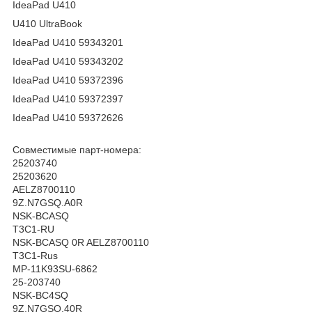
IdeaPad U410
U410 UltraBook
IdeaPad U410 59343201
IdeaPad U410 59343202
IdeaPad U410 59372396
IdeaPad U410 59372397
IdeaPad U410 59372626
Совместимые парт-номера:
25203740
25203620
AELZ8700110
9Z.N7GSQ.A0R
NSK-BCASQ
T3C1-RU
NSK-BCASQ 0R AELZ8700110
T3C1-Rus
MP-11K93SU-6862
25-203740
NSK-BC4SQ
9Z.N7GSQ.40R