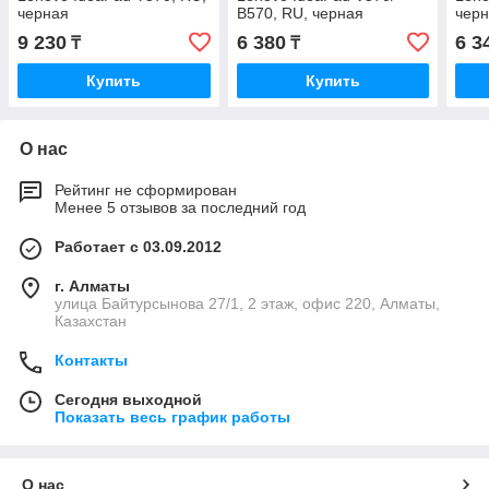
черная
B570, RU, черная
чер
9 230
6 380
6 3
₸
₸
Купить
Купить
О нас
Рейтинг не сформирован
Менее 5 отзывов за последний год
Работает с 03.09.2012
г. Алматы
улица Байтурсынова 27/1, 2 этаж, офис 220, Алматы,
Казахстан
Контакты
Сегодня выходной
Показать весь график работы
О нас