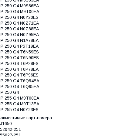
P 250 G4 M9S86EA
HP 250 G4 M9T00EA
P 250 G4 N0Y20ES
P 250 G4 N0Z71EA
P 250 G4 N0Z88EA
P 250 G4 N0Z95EA
P 250 G4 N1A78EA
P 250 G4 P5T19EA
P 250 G4 T6N59ES
P 250 G4 T6N90ES
P 250 G4 T6P28ES
P 250 G4 T6P78EA
P 250 G4 T6P96ES
HP 250 G4 T6Q94EA
HP 250 G4 T6Q95EA
P 250 G4
HP 255 G4 M9T08EA
HP 255 G4 M9T13EA
P 255 G4 N0Y23ES
овместимые парт-номера:
J1650
52042-251
55027-251