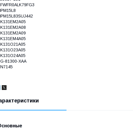
BFWFR0ALK79FG3
HPM15L8
HPM15L83SUJ442
PK131EM2A05
PK131EM2A08
PK131EM2A09
PK131EM4A05
PK131O21A05
PK131O23A05
PK131O24A05
SG-81300-XAA
SN7145
арактеристики
Основные