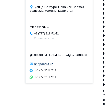
H
улица Байтурсынова 27/1, 2 этаж,
офис 220, Алматы, Казахстан
H
H
H
H
H
+7 (777) 218-71-11
H
Отдел заказов
H
H
H
H
H
shop@24it.kz
+7 777 218 7111
H
+7 777 218 7111
H
С
7
8
8