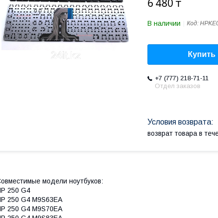
6 480 ₸
В наличии
Код:
HPKE
Купить
+7 (777) 218-71-11
Отдел заказов
возврат товара в те
овместимые модели ноутбуков:
P 250 G4
P 250 G4 M9S63EA
P 250 G4 M9S70EA
P 250 G4 M9S83EA