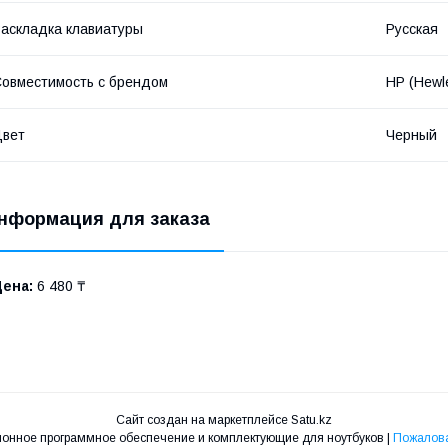
аскладка клавиатуры
Русская
овместимость с брендом
HP (Hewle
Цвет
Черный
нформация для заказа
Цена:
6 480 ₸
Сайт создан на маркетплейсе
Satu.kz
24IT.KZ лицензионное программное обеспечение и комплектующие для ноутбуков |
Пожалова