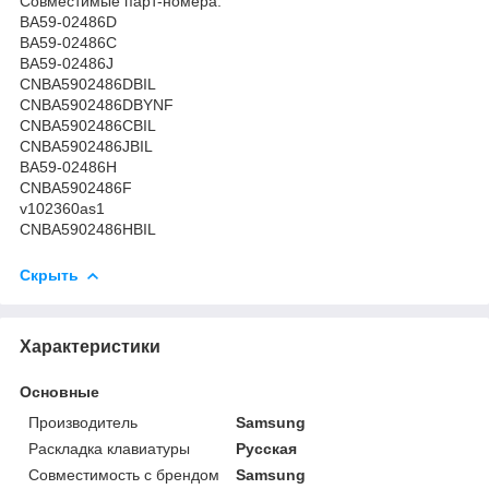
Совместимые парт-номера:
BA59-02486D
BA59-02486C
BA59-02486J
CNBA5902486DBIL
CNBA5902486DBYNF
CNBA5902486CBIL
CNBA5902486JBIL
BA59-02486H
CNBA5902486F
v102360as1
CNBA5902486HBIL
Скрыть
Характеристики
Основные
Производитель
Samsung
Раскладка клавиатуры
Русская
Совместимость с брендом
Samsung