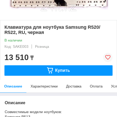
Клавиатура для ноутбука Samsung R520/
R522, RU, черная
В наличии
Код: SAKE003
Розница
13 510
₸
Купить
Описание
Характеристики
Доставка
Оплата
Усл
Описание
Совместимые модели ноутбуков:
Samsung R513