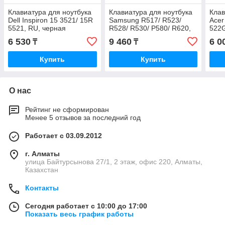
Клавиатура для ноутбука
Клавиатура для ноутбука
Клав
Dell Inspiron 15 3521/ 15R
Samsung R517/ R523/
Acer
5521, RU, черная
R528/ R530/ P580/ R620,
522G
RU, черная
RU, 
6 530
9 460
6 0
₸
₸
Купить
Купить
О нас
Рейтинг не сформирован
Менее 5 отзывов за последний год
Работает с 03.09.2012
г. Алматы
улица Байтурсынова 27/1, 2 этаж, офис 220, Алматы,
Казахстан
Контакты
Сегодня работает с 10:00 до 17:00
Показать весь график работы