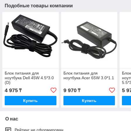
Подобные товары компании
Блок питания для
Блок питания для
Блок
ноутбука Dell 45W 4.5*3.0
ноутбука Acer 65W 3.0*1.1
ноу
(D)
5.5*
4 975
9 970
5 9
₸
₸
Купить
Купить
О нас
Рейтинг не сформирован