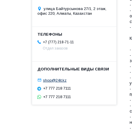
-
улица Байтурсынова 27/1, 2 этаж,
-
офис 220, Алматы, Казахстан
о
с
-
+7 (777) 218-71-11
Отдел заказов
-
-
з
-
-
-
shop@24it.kz
у
+7 777 218 7111
-
п
+7 777 218 7111
-
-
с
-
н
-