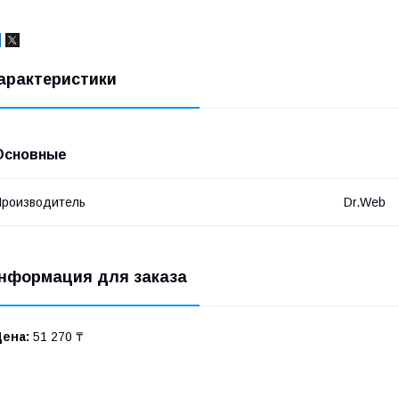
арактеристики
Основные
роизводитель
Dr.Web
нформация для заказа
Цена:
51 270 ₸