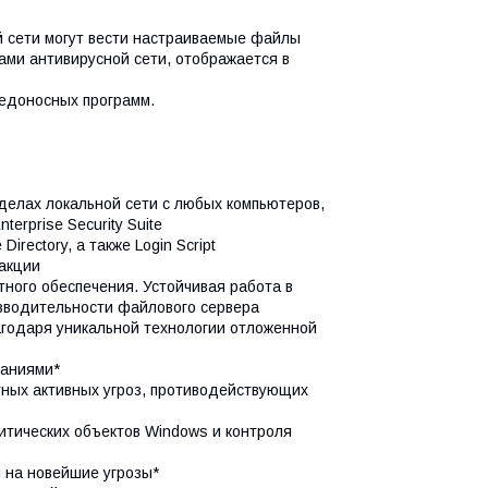
й сети могут вести настраиваемые файлы
ми антивирусной сети, отображается в
редоносных программ.
делах локальной сети с любых компьютеров,
rprise Security Suite
rectory, а также Login Script
акции
тного обеспечения. Устойчивая работа в
изводительности файлового сервера
агодаря уникальной технологии отложенной
наниями*
тных активных угроз, противодействующих
итических объектов Windows и контроля
 на новейшие угрозы*