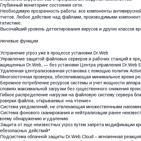
 Глубинный мониторинг состояния сети.
 Необходимую прозрачность работы: все компоненты антивирусно
тчетов. Любое действие над файлами, производимыми компонента
татистике.
 Высочайший уровень детектирования вирусов и других классов в
Ключевые функции
 Устранение угроз уже в процессе установки Dr.Web
 Управление защитой файловых серверов и рабочих станций в пре
ащищенных Dr.Web, — без установки Центра управления Dr.Web Ente
 Удаленная централизованная установка с помощью политик Active Di
 Многопоточная проверка, обеспечивающая минимальное время ре
 Бережное потребление ресурсов системы и учет мощности аппара
словиях максимальной загрузки без существенного снижения про
 Гибкое распределение нагрузки на файловую систему сервера бл
роверки файлов, открываемых «на чтение»
 Система уведомлений, не отвлекающая множественными напоми
 Система фонового сканирования и нейтрализации ранее неизвес
воему обнаружению и удалению
 Защита от еще неизвестных угроз путем запрета модификации кр
ебезопасных действий*
 Подсистема облачной защиты Dr.Web Cloud – мгновенная реакция