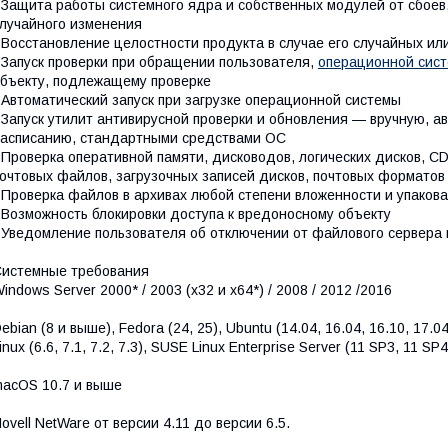
 Защита работы системного ядра и собственных модулей от сбоев
лучайного изменения
 Восстановление целостности продукта в случае его случайных и
 Запуск проверки при обращении пользователя,
операционной сис
бъекту, подлежащему проверке
 Автоматический запуск при загрузке операционной системы
 Запуск утилит антивирусной проверки и обновления — вручную, а
асписанию, стандартными средствами ОС
 Проверка оперативной памяти, дисководов, логических дисков, CD
очтовых файлов, загрузочных записей дисков, почтовых форматов
 Проверка файлов в архивах любой степени вложенности и упаков
 Возможность блокировки доступа к вредоносному объекту
 Уведомление пользователя об отключении от файлового сервера 
истемные требования
indows Server 2000* / 2003 (х32 и х64*) / 2008 / 2012 /2016
ebian (8 и выше), Fedora (24, 25), Ubuntu (14.04, 16.04, 16.10, 17.04)
inux (6.6, 7.1, 7.2, 7.3), SUSE Linux Enterprise Server (11 SP3, 11 SP4
acOS 10.7 и выше
ovell NetWare от версии 4.11 до версии 6.5.