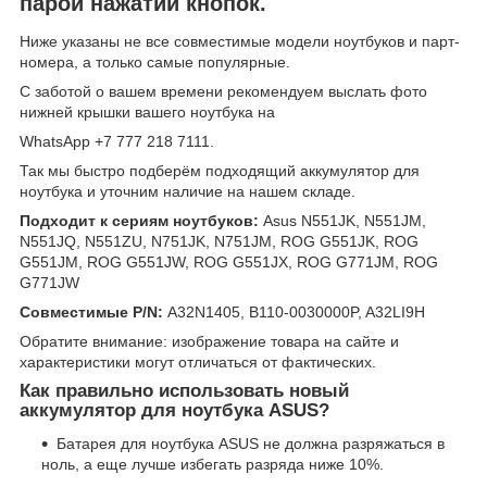
парой нажатий кнопок.
Ниже указаны не все совместимые модели ноутбуков и парт-
номера, а только самые популярные.
С заботой о вашем времени рекомендуем выслать фото
нижней крышки вашего ноутбука на
WhatsApp +7 777 218 7111.
Так мы быстро подберём подходящий аккумулятор для
ноутбука и уточним наличие на нашем складе.
Подходит к сериям ноутбуков:
Asus N551JK, N551JM,
N551JQ, N551ZU, N751JK, N751JM, ROG G551JK, ROG
G551JM, ROG G551JW, ROG G551JX, ROG G771JM, ROG
G771JW
Совместимые P/N:
A32N1405, B110-0030000P, A32LI9H
Обратите внимание: изображение товара на сайте и
характеристики могут отличаться от фактических.
Как правильно использовать новый
аккумулятор для ноутбука ASUS?
Батарея для ноутбука ASUS не должна разряжаться в
ноль, а еще лучше избегать разряда ниже 10%.