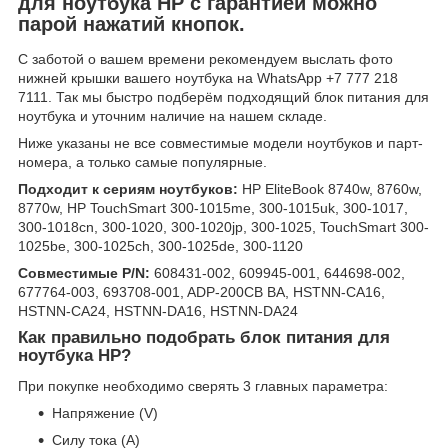
для ноутбука HP с гарантией можно
парой нажатий кнопок.
С заботой о вашем времени рекомендуем выслать фото
нижней крышки вашего ноутбука на WhatsApp +7 777 218
7111. Так мы быстро подберём подходящий блок питания для
ноутбука и уточним наличие на нашем складе.
Ниже указаны не все совместимые модели ноутбуков и парт-
номера, а только самые популярные.
Подходит к сериям ноутбуков:
HP EliteBook 8740w, 8760w,
8770w, HP TouchSmart 300-1015me, 300-1015uk, 300-1017,
300-1018cn, 300-1020, 300-1020jp, 300-1025, TouchSmart 300-
1025be, 300-1025ch, 300-1025de, 300-1120
Совместимые P/N:
608431-002, 609945-001, 644698-002,
677764-003, 693708-001, ADP-200CB BA, HSTNN-CA16,
HSTNN-CA24, HSTNN-DA16, HSTNN-DA24
Как правильно подобрать блок питания для
ноутбука HP?
При покупке необходимо сверять 3 главных параметра:
Напряжение (V)
Силу тока (A)