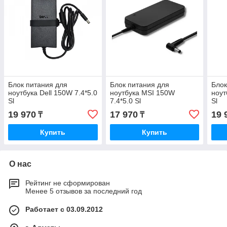
Блок питания для
Блок питания для
Блок
ноутбука Dell 150W 7.4*5.0
ноутбука MSI 150W
ноут
Sl
7.4*5.0 Sl
Sl
19 970
17 970
19 
₸
₸
Купить
Купить
О нас
Рейтинг не сформирован
Менее 5 отзывов за последний год
Работает с 03.09.2012