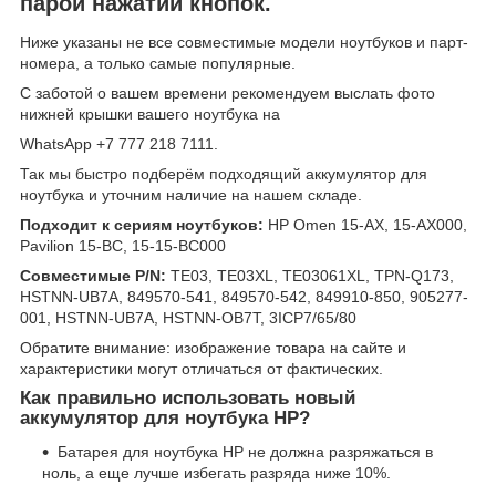
парой нажатий кнопок.
Ниже указаны не все совместимые модели ноутбуков и парт-
номера, а только самые популярные.
С заботой о вашем времени рекомендуем выслать фото
нижней крышки вашего ноутбука на
WhatsApp +7 777 218 7111.
Так мы быстро подберём подходящий аккумулятор для
ноутбука и уточним наличие на нашем складе.
Подходит к сериям ноутбуков:
HP Omen 15-AX, 15-AX000,
Pavilion 15-BC, 15-15-BC000
Совместимые P/N:
TE03, TE03XL, TE03061XL, TPN-Q173,
HSTNN-UB7A, 849570-541, 849570-542, 849910-850, 905277-
001, HSTNN-UB7A, HSTNN-OB7T, 3ICP7/65/80
Обратите внимание: изображение товара на сайте и
характеристики могут отличаться от фактических.
Как правильно использовать новый
аккумулятор для ноутбука HP?
Батарея для ноутбука HP не должна разряжаться в
ноль, а еще лучше избегать разряда ниже 10%.