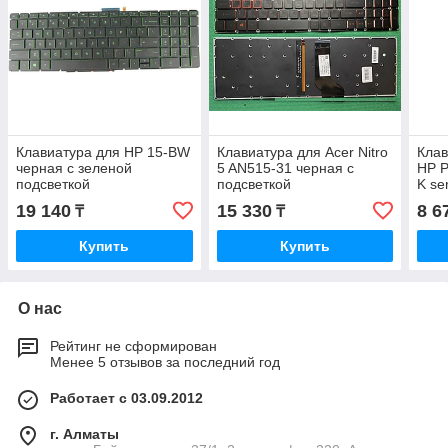
Клавиатура для HP 15-BW
Клавиатура для Acer Nitro
Клав
черная с зеленой
5 AN515-31 черная с
HP P
подсветкой
подсветкой
K se
чер
19 140
15 330
8 6
₸
₸
Купить
Купить
О нас
Рейтинг не сформирован
Менее 5 отзывов за последний год
Работает с 03.09.2012
г. Алматы