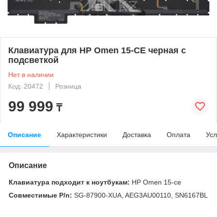
Клавиатура для HP Omen 15-CE черная с
подсветкой
Нет в наличии
Код: 20472
Розница
99 999
₸
Описание
Характеристики
Доставка
Оплата
Усл
Описание
Клавиатура подходит к ноутбукам:
HP Omen 15-ce
Совместимые P/n:
SG-87900-XUA, AEG3AU00110, SN6167BL