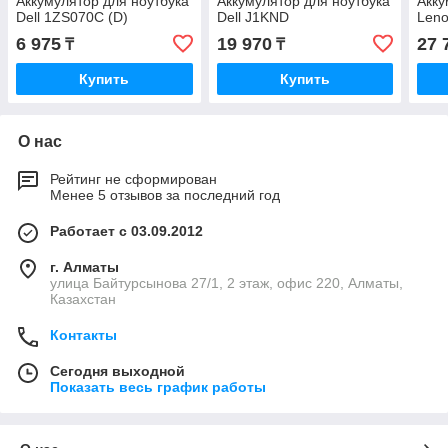
Аккумулятор для ноутбука
Аккумулятор для ноутбука
Акку
Dell 1ZS070C (D)
Dell J1KND
Len
6 975
19 970
27 
₸
₸
Купить
Купить
О нас
Рейтинг не сформирован
Менее 5 отзывов за последний год
Работает с 03.09.2012
г. Алматы
улица Байтурсынова 27/1, 2 этаж, офис 220, Алматы,
Казахстан
Контакты
Сегодня выходной
Показать весь график работы