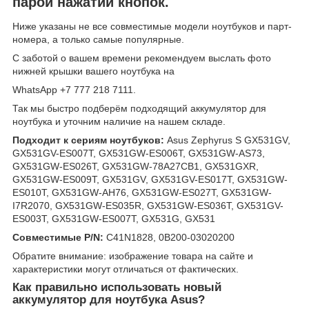
парой нажатий кнопок.
Ниже указаны не все совместимые модели ноутбуков и парт-
номера, а только самые популярные.
С заботой о вашем времени рекомендуем выслать фото
нижней крышки вашего ноутбука на
WhatsApp +7 777 218 7111.
Так мы быстро подберём подходящий аккумулятор для
ноутбука и уточним наличие на нашем складе.
Подходит к сериям ноутбуков:
Asus Zephyrus S GX531GV,
GX531GV-ES007T, GX531GW-ES006T, GX531GW-AS73,
GX531GW-ES026T, GX531GW-78A27CB1, GX531GXR,
GX531GW-ES009T, GX531GV, GX531GV-ES017T, GX531GW-
ES010T, GX531GW-AH76, GX531GW-ES027T, GX531GW-
I7R2070, GX531GW-ES035R, GX531GW-ES036T, GX531GV-
ES003T, GX531GW-ES007T, GX531G, GX531
Совместимые P/N:
C41N1828, 0B200-03020200
Обратите внимание: изображение товара на сайте и
характеристики могут отличаться от фактических.
Как правильно использовать новый
аккумулятор для ноутбука Asus?