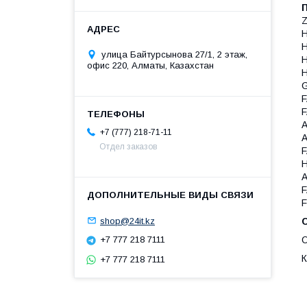
Z
H
H
улица Байтурсынова 27/1, 2 этаж,
H
офис 220, Алматы, Казахстан
H
G
F
F
A
+7 (777) 218-71-11
A
Отдел заказов
F
H
A
F
F
shop@24it.kz
+7 777 218 7111
О
К
+7 777 218 7111