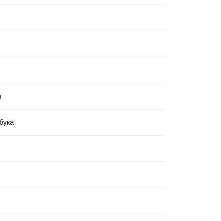
ч
бука