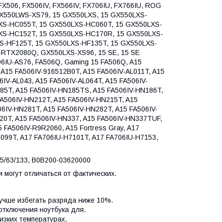
FX506, FX506IV, FX566IV, FX706IU, FX766IU, ROG
GX550LWS-XS79, 15 GX550LXS, 15 GX550LXS-
XS-HC055T, 15 GX550LXS-HC060T, 15 GX550LXS-
XS-HC152T, 15 GX550LXS-HC170R, 15 GX550LXS-
S-HF125T, 15 GX550LXS-HF135T, 15 GX550LXS-
-RTX2080Q, GX550LXS-XS96, 15 SE, 15 SE
06IU-AS76, FA506Q, Gaming 15 FA506Q, A15
 A15 FA506IV-916512B0T, A15 FA506IV-AL011T, A15
6IV-AL043, A15 FA506IV-AL064T, A15 FA506IV-
185T, A15 FA506IV-HN185TS, A15 FA506IV-HN186T,
FA506IV-HN212T, A15 FA506IV-HN215T, A15
6IV-HN281T, A15 FA506IV-HN282T, A15 FA506IV-
20T, A15 FA506IV-HN337, A15 FA506IV-HN337TUF,
 FA506IV-R9R2060, A15 Fortress Gray, A17
7099T, A17 FA706IU-H7101T, A17 FA706IU-H7153,
5/63/133, B0B200-03620000
 могут отличаться от фактических.
?
лучше избегать разряда ниже 10%.
отключения ноутбука для.
изких температурах.