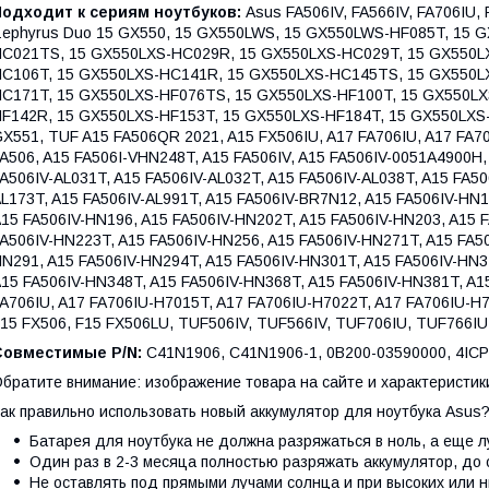
Подходит к сериям ноутбуков:
Asus FA506IV, FA566IV, FA706IU, 
ephyrus Duo 15 GX550, 15 GX550LWS, 15 GX550LWS-HF085T, 15 
C021TS, 15 GX550LXS-HC029R, 15 GX550LXS-HC029T, 15 GX550L
C106T, 15 GX550LXS-HC141R, 15 GX550LXS-HC145TS, 15 GX550L
C171T, 15 GX550LXS-HF076TS, 15 GX550LXS-HF100T, 15 GX550LX
F142R, 15 GX550LXS-HF153T, 15 GX550LXS-HF184T, 15 GX550LXS
X551, TUF A15 FA506QR 2021, A15 FX506IU, A17 FA706IU, A17 FA7
A506, A15 FA506I-VHN248T, A15 FA506IV, A15 FA506IV-0051A4900H,
A506IV-AL031T, A15 FA506IV-AL032T, A15 FA506IV-AL038T, A15 FA50
L173T, A15 FA506IV-AL991T, A15 FA506IV-BR7N12, A15 FA506IV-HN
15 FA506IV-HN196, A15 FA506IV-HN202T, A15 FA506IV-HN203, A15 
A506IV-HN223T, A15 FA506IV-HN256, A15 FA506IV-HN271T, A15 FA50
N291, A15 FA506IV-HN294T, A15 FA506IV-HN301T, A15 FA506IV-HN3
15 FA506IV-HN348T, A15 FA506IV-HN368T, A15 FA506IV-HN381T, A15
A706IU, A17 FA706IU-H7015T, A17 FA706IU-H7022T, A17 FA706IU-H
15 FX506, F15 FX506LU, TUF506IV, TUF566IV, TUF706IU, TUF766IU
Совместимые P/N:
C41N1906, C41N1906-1, 0B200-03590000, 4ICP
братите внимание: изображение товара на сайте и характеристики
ак правильно использовать новый аккумулятор для ноутбука Asus
Батарея для ноутбука не должна разряжаться в ноль, а еще 
Один раз в 2-3 месяца полностью разряжать аккумулятор, до 
Не оставлять под прямыми лучами солнца и при высоких или н