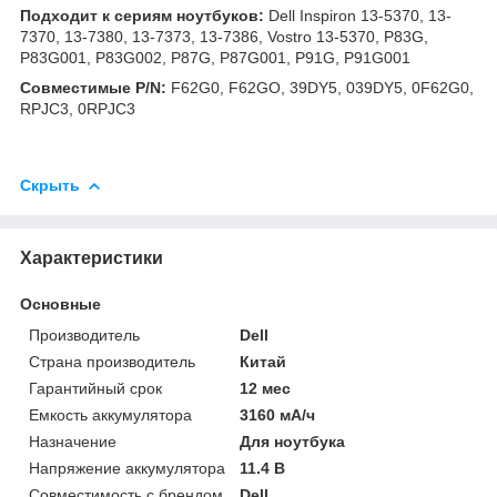
Подходит к сериям ноутбуков:
Dell Inspiron 13-5370, 13-
7370, 13-7380, 13-7373, 13-7386, Vostro 13-5370, P83G,
P83G001, P83G002, P87G, P87G001, P91G, P91G001
Совместимые P/N:
F62G0, F62GO, 39DY5, 039DY5, 0F62G0,
RPJC3, 0RPJC3
Скрыть
Характеристики
Основные
Производитель
Dell
Страна производитель
Китай
Гарантийный срок
12 мес
Емкость аккумулятора
3160 мА/ч
Назначение
Для ноутбука
Напряжение аккумулятора
11.4 В
Совместимость с брендом
Dell