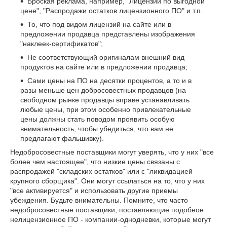
Броская реклама, например, "Лицензии по выгодной
цене", "Распродажи остатков лицензионного ПО" и т.п.
То, что под видом лицензий на сайте или в
предложении продавца представлены изображения
"наклеек-сертификатов";
Не соответствующий оригиналам внешний вид
продуктов на сайте или в предложении продавца;
Сами цены на ПО на десятки процентов, а то и в
разы меньше цен добросовестных продавцов (на
свободном рынке продавцы вправе устанавливать
любые цены, при этом особенно привлекательные
цены должны стать поводом проявить особую
внимательность, чтобы убедиться, что вам не
предлагают фальшивку).
Недобросовестные поставщики могут уверять, что у них "все
более чем настоящее", что низкие цены связаны с
распродажей "складских остатков" или с "ликвидацией
крупного сборщика". Они могут ссылаться на то, что у них
"все активируется" и использовать другие приемы
убеждения. Будьте внимательны. Помните, что часто
недобросовестные поставщики, поставляющие подобное
нелицензионное ПО - компании-однодневки, которые могут