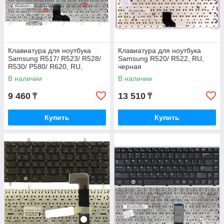
Клавиатура для ноутбука
Клавиатура для ноутбука
Samsung R517/ R523/ R528/
Samsung R520/ R522, RU,
R530/ P580/ R620, RU,
черная
черная
В наличии
В наличии
9 460
13 510
₸
₸
Купить
Купить