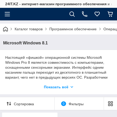
24IT.KZ - интернет-магазин программного обеспечения и к
Каталог товаров
Программное обеспечение
Операц
Microsoft Windows 8.1
Настоящей «фишкой» операционной системы Microsoft
Windows Pro 8 является совместимость с компьютерами,
оснащенными сенсорными экранами. Интерфейс одним
касанием пальца переходит из десктопного в планшетный
вариант, чего нет в предыдущих версиях ОС. Разработчики
также предлагают продукт для всех устройств, оснащенных
Показать всё
Windows Phone, Android, OS X, iOS. Купить пакет
оригинального ПО можно в интернет-магазине по весьма
лояльной стоимости. Лицензионная продукция не имеет
аналогов среди копий, так что для работы, учебы и других
Сортировка
0
Фильтры
видов деятельности подходит лучше всего!